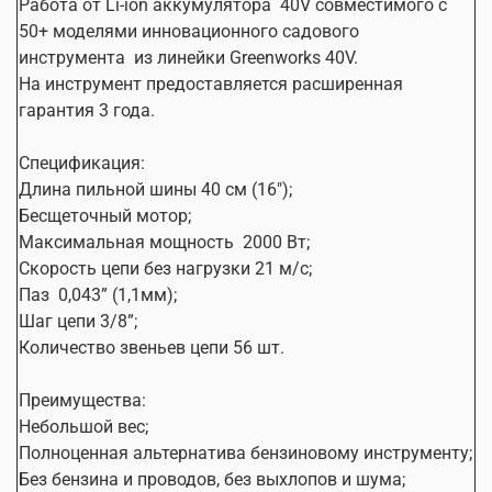
Гарантийный талон
Да
Работа от Li-ion аккумулятора 40V совместимого с
Габариты
50+ моделями инновационного садового
инструмента из линейки Greenworks 40V.
Длина x Ширина x
44.5 × 23 × 24 см
На инструмент предоставляется расширенная
Высота (коробки)
гарантия 3 года.
Вес устройства
4.2 кг
Дополнительно
Спецификация:
Страна
Соединенные Штаты Америки
Длина пильной шины 40 см (16");
происхождения
(Шарлотт), Швеция (Мальмё)
Бесщеточный мотор;
Производство
Китай (Чанчжоу)
Максимальная мощность 2000 Вт;
Гарантия
36 месяцев
Скорость цепи без нагрузки 21 м/c;
Паз 0,043” (1,1мм);
Шаг цепи 3/8”;
Количество звеньев цепи 56 шт.
Преимущества:
Небольшой вес;
Полноценная альтернатива бензиновому инструменту;
Без бензина и проводов, без выхлопов и шума;