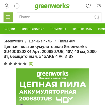
Скидки
Газонокосилки
Триммеры
Цепные пилы
Воз
Greenworks
Цепные пилы
Пилы 40v
Цепная пила аккумуляторная Greenworks
GD40CS20XK4 Арт. 2008807UB, 40V, 40 см, 2000
Вт, бесщеточная, c 1хАКБ 4 Ач И ЗУ
(0)