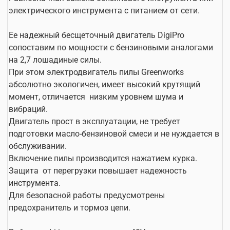
Да
масла
электрического инструмента с питанием от сети.
Прорезиненная
Да
рукоятка
Ее надежный бесщеточный двигатель DigiPro
сопоставим по мощности с бензиновыми аналогами
Материал работы
дерево
на 2,7 лошадиные силы.
Вид резки
сухая
При этом электродвигатель пилы Greenworks
Комплект поставки
абсолютно экологичен, имеет высокий крутящий
Модель
Цепная пила GD40CS20X
момент, отличается низким уровнем шума и
Аккумулятор
2927207 (5Ач)
вибраций.
Количество
1
Двигатель прост в эксплуатации, не требует
аккумуляторов
подготовки масло-бензиновой смеси и не нуждается в
Зарядное устройство
2946507
обслуживании.
Защитный кожух
Включение пилы производится нажатием курка.
Да
шины
Защита от перегрузки повышает надежность
Ключ-гайковерт
Да
инструмента.
Руководство по
Для безопасной работы предусмотрены
эксплуатации
Да
предохранитель и тормоз цепи.
(инструкция)