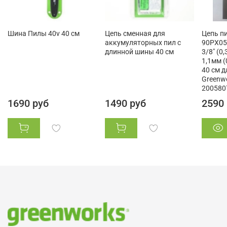
Шина Пилы 40v 40 см
Цепь сменная для
Цепь п
аккумуляторных пил с
90PX056
длинной шины 40 см
3/8" (0
1,1мм (
40 см 
Greenw
200580
1690 руб
1490 руб
2590