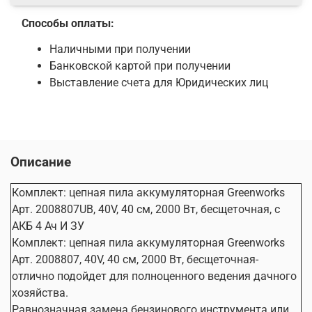
Натяжение цепи
Ключевое
Способы оплаты:
Ширина паза шины
1.1 мм
Шаг цепи, дюймы
3/8 дюйма
Наличными при получении
Количество звеньев
56
Банковской картой при получении
Объем масляного
Выставление счета для Юридических лиц
180 мл
бака
Регулировка подачи
Автоматическая
масла на цепь
Функциональность
Описание
Блокировка
случайного включения
Комплект: цепная пила аккумуляторная Greenworks
Да
(кнопка
Арт. 2008807UB, 40V, 40 см, 2000 Вт, бесщеточная, c
предохранителя)
АКБ 4 Ач И ЗУ
Щиток защиты от
Комплект: цепная пила аккумуляторная Greenworks
Да
отскока
Арт. 2008807, 40V, 40 см, 2000 Вт, бесщеточная-
Материал зубчатого
отлично подойдет для полноценного ведения дачного
Металл
упора
хозяйства.
Индикатор остатка
Равнозначная замена бензинового инструмента или