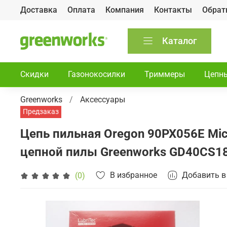
Доставка
Оплата
Компания
Контакты
Обрат
Каталог
Скидки
Газонокосилки
Триммеры
Цепн
Greenworks
Аксессуары
Предзаказ
Цепь пильная Oregon 90PX056E Micro
цепной пилы Greenworks GD40CS1
В избранное
Добавить в
(0)