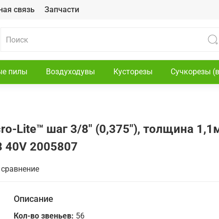
ная связь
Запчасти
ые пилы
Воздуходувы
Кусторезы
Сучкорезы (
-Lite™ шаг 3/8" (0,375"), толщина 1,1м
8 40V 2005807
 сравнение
Описание
Кол-во звеньев:
56