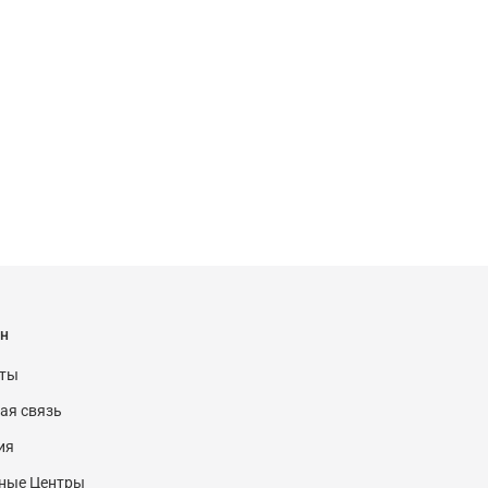
н
кты
ая связь
ия
ные Центры