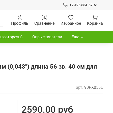
+7 495 664-67-61
Профиль
Сравнение
Избранное
Корзина
высоторезы)
Опрыскиватели
Еще
м (0,043") длина 56 зв. 40 см для
арт.
90PX056E
2590.00 руб