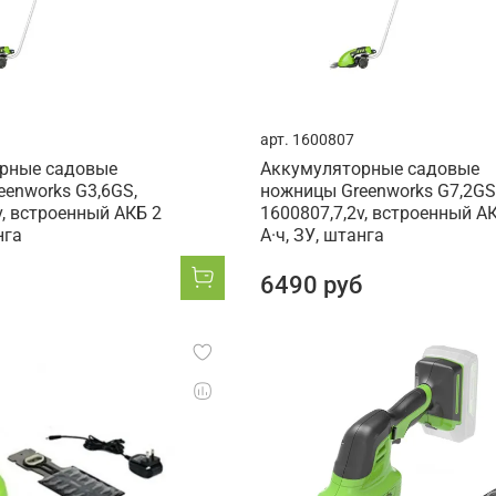
арт.
1600807
рные садовые
Аккумуляторные садовые
enworks G3,6GS,
ножницы Greenworks G7,2GS
v, встроенный АКБ 2
1600807,7,2v, встроенный А
нга
А·ч, ЗУ, штанга
6490 руб