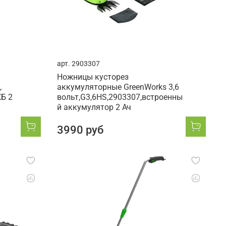
арт.
2903307
Ножницы кусторез
,
аккумуляторные GreenWorks 3,6
КБ 2
вольт,G3,6HS,2903307,встроенны
й аккумулятор 2 Ач
3990 руб