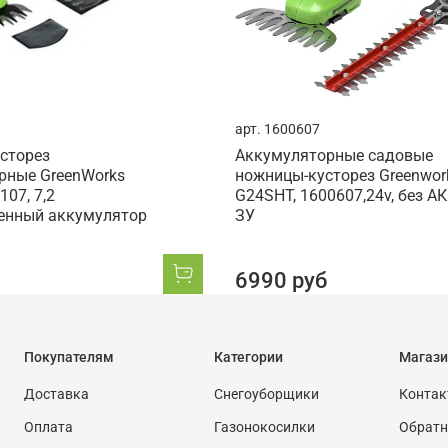
арт.
1600607
сторез
Аккумуляторные садовые
рные GreenWorks
ножницы-кусторез Greenwor
107, 7,2
G24SHT, 1600607,24v, без АК
оенный аккумулятор
ЗУ
6990 руб
Покупателям
Категории
Магази
Доставка
Снегоуборщики
Конта
Оплата
Газонокосилки
Обратн