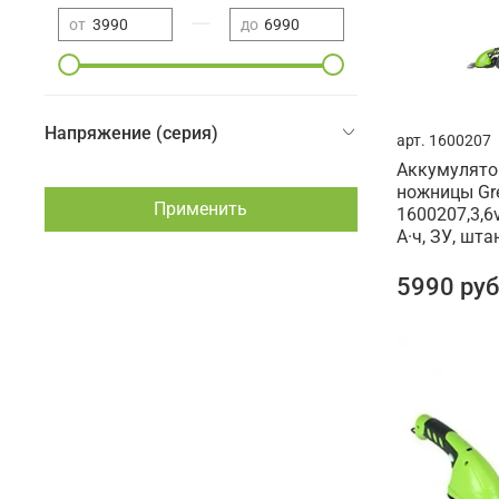
—
от
до
Напряжение (серия)
арт.
1600207
Аккумулято
ножницы Gre
Применить
1600207,3,6
А·ч, ЗУ, шта
5990 руб