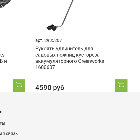
арт.
2935207
Рукоять удлинитель для
ks
садовых ножниц-кустореза
Б и
аккумуляторного Greenworks
1600607
4590 руб
н
кты
ая связь