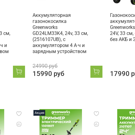
Аккумуляторная
Газонокос
газонокосилка
аккумулят
Greenworks
Greenwork
3 см,
GD24LM33K4, 24v, 33 см,
24V, 33 см
(2516107UB), с
без АКБ и 
ч и
аккумулятором 4 А·ч и
твом
зарядным устройством
24990 руб
15990 руб
17990 р
Акция