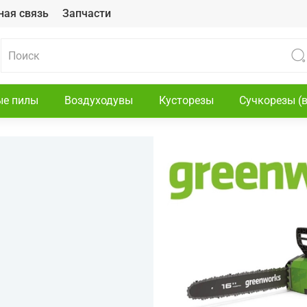
ная связь
Запчасти
ые пилы
Воздуходувы
Кусторезы
Сучкорезы (