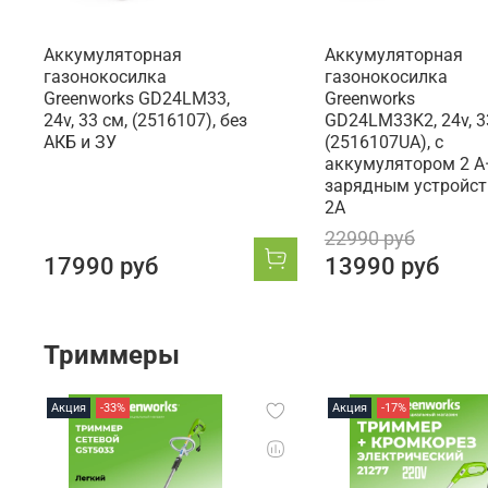
Аккумуляторная
Аккумуляторная
газонокосилка
газонокосилка
Greenworks GD24LM33,
Greenworks
24v, 33 см, (2516107), без
GD24LM33K2, 24v, 3
АКБ и ЗУ
(2516107UA), с
аккумулятором 2 А·
зарядным устройс
2А
22990 руб
17990 руб
13990 руб
Триммеры
Акция
-33%
Акция
-17%