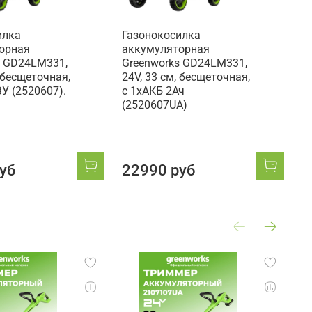
илка
Газонокосилка
Г
орная
аккумуляторная
а
s GD24LM331,
Greenworks GD24LM331,
G
, бесщеточная,
24V, 33 см, бесщеточная,
2
ЗУ (2520607).
c 1хАКБ 2Ач
c
(2520607UA)
(
уб
22990 руб
2
А