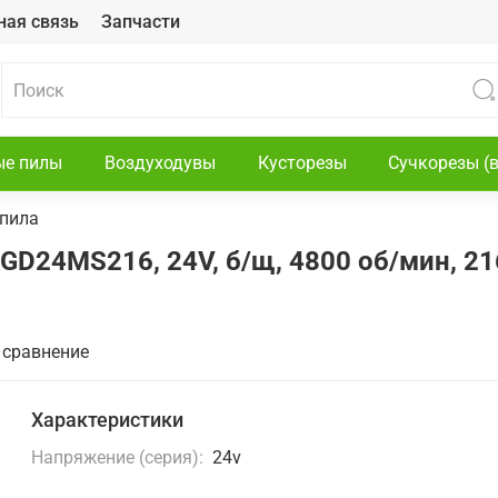
ная связь
Запчасти
ые пилы
Воздуходувы
Кусторезы
Сучкорезы (
 пила
 GD24MS216, 24V, б/щ, 4800 об/мин, 2
 сравнение
Характеристики
Напряжение (серия):
24v