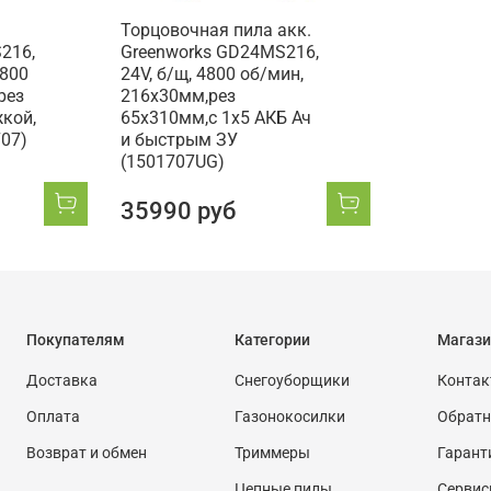
Торцовочная пила акк.
216,
Greenworks GD24MS216,
4800
24V, б/щ, 4800 об/мин,
рез
216x30мм,рез
кой,
65х310мм,c 1х5 АКБ Ач
707)
и быстрым ЗУ
(1501707UG)
35990 руб
Покупателям
Категории
Магази
Доставка
Снегоуборщики
Конта
Оплата
Газонокосилки
Обратн
Возврат и обмен
Триммеры
Гарант
Цепные пилы
Сервис