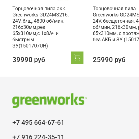
Торцовочная пила акк.
Торцовочная пила
Greenworks GD24MS216,
Greenworks GD24MS
24V, б/щ, 4800 об/мин,
24V, бесщеточная, 
216x30мм,рез
об/мин, 216x30мм, 
65х310мм,c 1х8Ач и
65х310мм, с протяж
быстрым
без АКБ и ЗУ (1501
ЗУ(1501707UH)
39990 руб
25990 руб
+7 495 664-67-61
+7 916 224-35-11