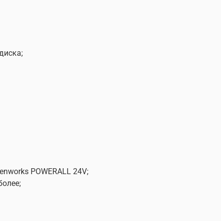
диска;
eenworks POWERALL 24V;
более;