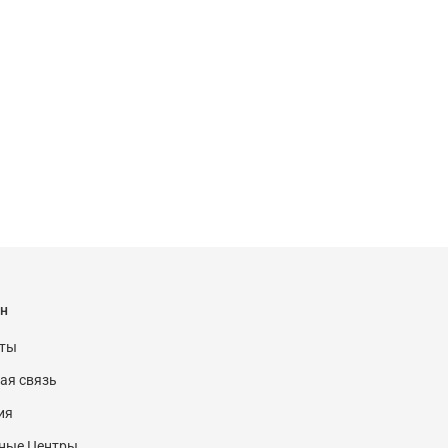
н
кты
ая связь
ия
ные Центры