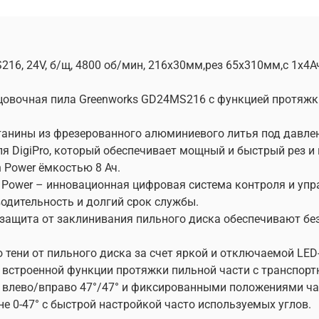
16, 24V, б/щ, 4800 об/мин, 216x30мм,рез 65х310мм,c 1х4Ач
овочная пила Greenworks GD24MS216 с функцией протяжки
станины из фрезерованного алюминиевого литья под давле
я DigiPro, который обеспечивает мощный и быстрый рез и
h Power ёмкостью 8 Ач.
nt Power – инновационная цифровая система контроля и уп
дительность и долгий срок службы.
 и защита от заклинивания пильного диска обеспечивают б
 тени от пильного диска за счет яркой и отключаемой LED
 встроенной функции протяжки пильной части с транспор
 влево/вправо 47°/47° и фиксированными положениями ча
е 0-47° с быстрой настройкой часто используемых углов.