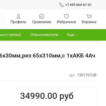
+7 495 664-67-61
Профиль
Сравнение
Избранное
Корзина
высоторезы)
Опрыскиватели
Еще
16x30мм,рез 65х310мм,с 1хАКБ 4Ач
арт.
1501707UB
34990.00 руб