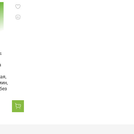
а
ая,
мин,
 без