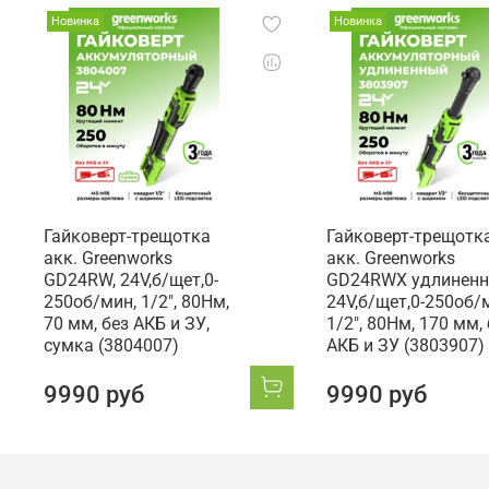
Новинка
Новинка
Гайковерт-трещотка
Гайковерт-трещотк
акк. Greenworks
акк. Greenworks
GD24RW, 24V,б/щет,0-
GD24RWX удлиненн
250об/мин, 1/2", 80Нм,
24V,б/щет,0-250об/
70 мм, без АКБ и ЗУ,
1/2", 80Нм, 170 мм,
сумка (3804007)
АКБ и ЗУ (3803907)
9990 руб
9990 руб