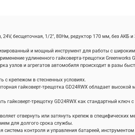
4V, бесщеточная, 1/2", 80Нм, редуктор 170 мм, без АКБ и 
изированный и мощный инструмент для работы с широким
применение удлиненного гайковерта-трещотки Greenworks
рка узлов и агрегатов автомобиля происходит в разы быс
ь с крепежом в стесненных условиях.
яторная гайковерт-трещотка GD24RWX обладает высокой 
ь гайковерт-трещотку GD24RWX как стандартный ключ с т
воляет отвернуть или затянуть крепеж в специфических м
нием для долгого срока службы.
овая система контроля и управления батареей, инструмент