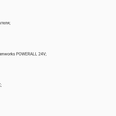
теля;
eenworks POWERALL 24V;
;