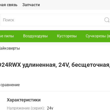
ная связь
Запчасти
ые пилы
Воздуходувы
Кусторезы
Сучкорезы (
Гайковерты
24RWX удлиненная, 24V, бесщеточная, 
 сравнение
Характеристики
Напряжение (серия):
24v