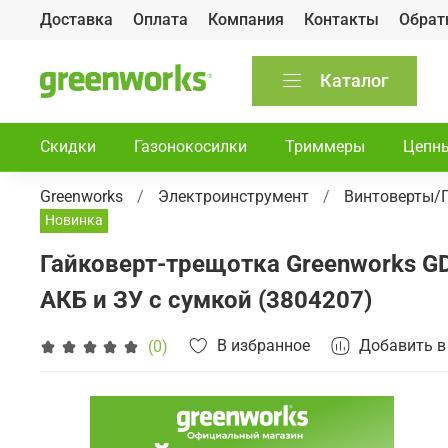
Доставка
Оплата
Компания
Контакты
Обрат
Каталог
Скидки
Газонокосилки
Триммеры
Цепн
Greenworks
Электроинструмент
Винтоверты/
Новинка
Гайковерт-трещотка Greenworks GD
АКБ и ЗУ с сумкой (3804207)
В избранное
Добавить в
(0)