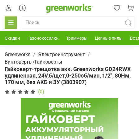
Скидки
Газонокосилки
Триммеры
Цепные пилы
Воз
Greenworks
Электроинструмент
Винтоверты/Гайковерты
Гайковерт-трещотка акк. Greenworks GD24RWX
удлиненная, 24V,б/щет,0-250об/мин, 1/2", 80Нм,
170 мм, без АКБ и ЗУ (3803907)
(0)