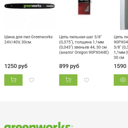
Шина для пил Greenworks
Цепь пильная шаг 3/8"
Цепь п
24V/40V, 30см.
(0,375"), толщина 1,1мм
90PX044
(0,043") звеньев 44, 30 см
3/8" (0
(аналог Oregon 90PX044E)
1,1мм (
30 см
1250 руб
899 руб
1590