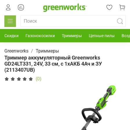
Скидки
Газонокосилки
Триммеры
Цепные пилы
Воз
Greenworks
Триммеры
Триммер аккумуляторный Greenworks
GD24LT331, 24V, 33 см, с 1хАКБ 4Ач и ЗУ
(2113407UB)
(0)