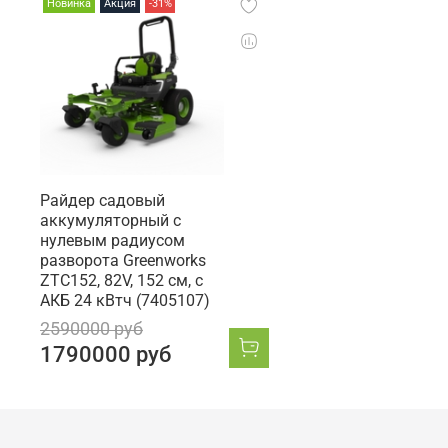
Новинка
Акция
-31%
Райдер садовый
аккумуляторный с
нулевым радиусом
разворота Greenworks
ZTC152, 82V, 152 см, с
АКБ 24 кВтч (7405107)
2590000 руб
1790000 руб