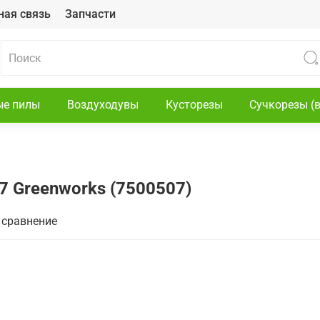
ная связь
Запчасти
ые пилы
Воздуходувы
Кусторезы
Сучкорезы (
7 Greenworks (7500507)
 сравнение