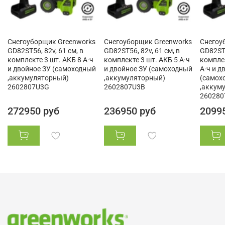
Снегоуборщик Greenworks
Снегоуборщик Greenworks
Снегоу
GD82ST56, 82v, 61 см, в
GD82ST56, 82v, 61 см, в
GD82ST5
комплекте 3 шт. АКБ 8 А·ч
комплекте 3 шт. АКБ 5 А·ч
комплек
и двойное ЗУ (самоходный
и двойное ЗУ (самоходный
А·ч и д
,аккумуляторный)
,аккумуляторный)
(самох
2602807U3G
2602807U3B
,аккум
260280
272950 руб
236950 руб
2099