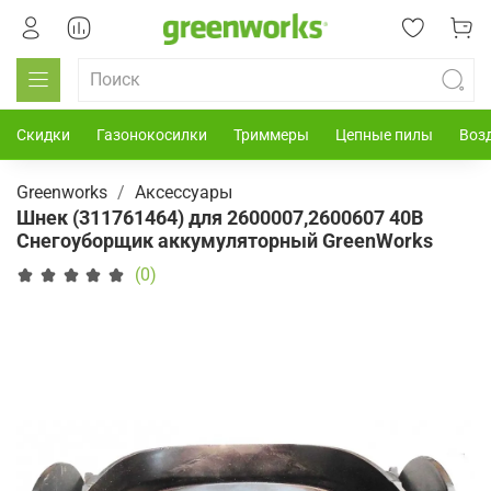
Скидки
Газонокосилки
Триммеры
Цепные пилы
Воз
Greenworks
Аксессуары
Шнек (311761464) для 2600007,2600607 40В
Снегоуборщик аккумуляторный GreenWorks
(0)