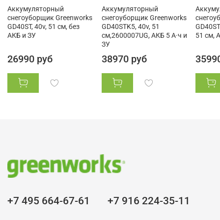
Аккумуляторный
Аккумуляторный
Аккуму
снегоуборщик Greenworks
снегоуборщик Greenworks
снегоу
GD40ST, 40v, 51 см, без
GD40STK5, 40v, 51
GD40ST
АКБ и ЗУ
см,2600007UG, АКБ 5 А·ч и
51 см, 
ЗУ
26990 руб
38970 руб
3599
+7 495 664-67-61
+7 916 224-35-11