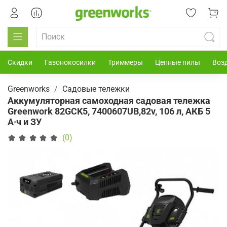
Скидки
Газонокосилки
Триммеры
Цепные пилы
Воз
Greenworks
Садовые тележки
Аккумуляторная самоходная садовая тележка
Greenwork 82GCK5, 7400607UB,82v, 106 л, АКБ 5
А·ч и ЗУ
(0)