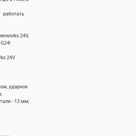
т работать
enworks 24V,
 G24!
ks 24V
ром, ударное
;
тали - 13 мм;