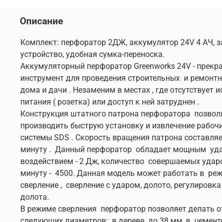
Описание
Комплект: перфоратор 2ДЖ, аккумулятор 24V 4 АЧ, 
устройство, удобная сумка-переноска.
Аккумуляторный перфоратор Greenworks 24V - прекр
инструмент для проведения строительных и ремонтн
дома и дачи . Незаменим в местах , где отсутствует 
питания ( розетка) или доступ к ней затруднен .
Конструкция штатного патрона перфоратора позвол
производить быструю установку и извлечение рабоч
системы SDS . Скорость вращения патрона составляе
минуту . Данный перфоратор обладает мощным уд
воздействием - 2 Дж, количество совершаемых удар
минуту - 4500. Данная модель может работать в ре
сверление , сверление с ударом, долото, регулировк
долота.
В режиме сверления перфоратор позволяет делать о
следующих диаметров: в дереве до 38 мм, в цементе