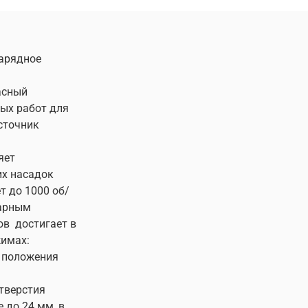
зарядное
асный
ых работ для
источник
яет
их насадок
т до 1000 об/
арным
ов достигает в
жимах:
а положения
тверстия
 до 24 мм, в