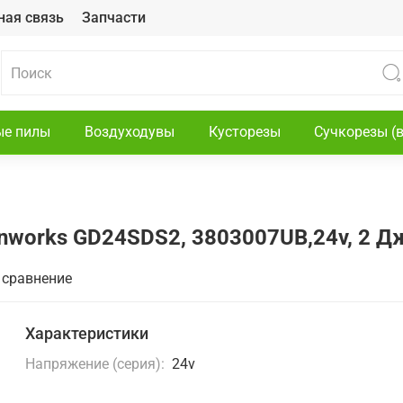
ная связь
Запчасти
ые пилы
Воздуходувы
Кусторезы
Сучкорезы (
orks GD24SDS2, 3803007UB,24v, 2 Дж,
 сравнение
Характеристики
Напряжение (серия):
24v