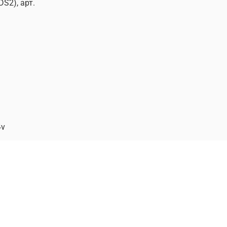
S2), арт.
4v