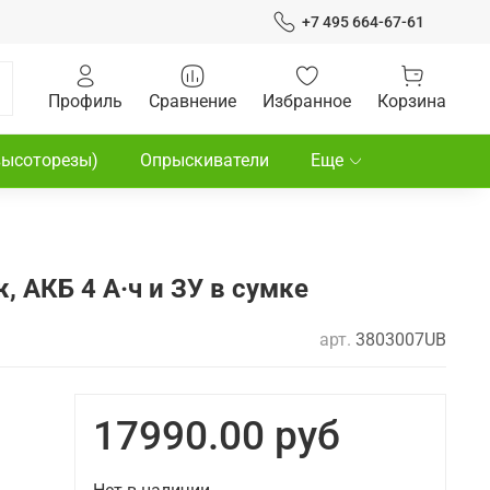
+7 495 664-67-61
Профиль
Сравнение
Избранное
Корзина
высоторезы)
Опрыскиватели
Еще
 АКБ 4 А·ч и ЗУ в сумке
арт.
3803007UB
17990.00 руб