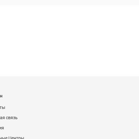
н
кты
ая связь
ия
ные Центры