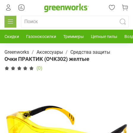
Скидки
Газонокосилки
Триммеры
Цепные пилы
Воз
Greenworks
Аксессуары
Средства защиты
Очки ПРАКТИК (ОЧК302) желтые
(0)