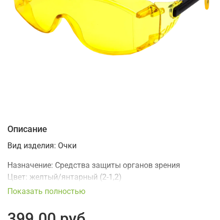
Описание
Вид изделия:
Очки
Назначение:
Средства защиты органов зрения
Цвет:
желтый/янтарный (2-1,2)
Конструктивные особенности:
регулировка дужек по
Показать полностью
углу наклона
Материал:
Поликарбонат
399.00 руб