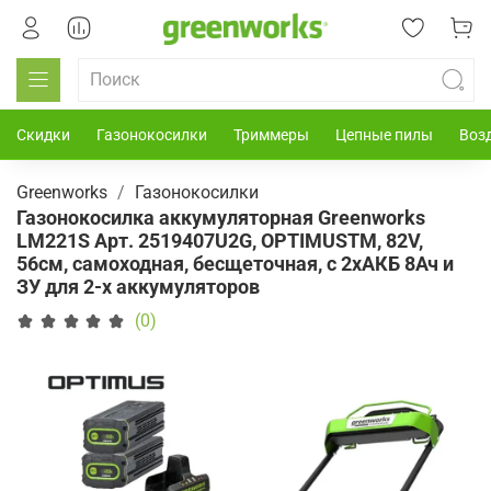
Скидки
Газонокосилки
Триммеры
Цепные пилы
Воз
Greenworks
Газонокосилки
Газонокосилка аккумуляторная Greenworks
LM221S Арт. 2519407U2G, OPTIMUSTM, 82V,
56см, самоходная, бесщеточная, с 2хАКБ 8Ач и
ЗУ для 2-х аккумуляторов
(0)