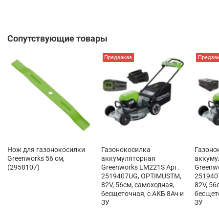
Сопутствующие товары
Предзаказ
Предза
Нож для газонокосилки
Газонокосилка
Газоно
Greenworks 56 см,
аккумуляторная
аккуму
(2958107)
Greenworks LM221S Арт.
Greenw
2519407UG, OPTIMUSTM,
251940
82V, 56см, самоходная,
82V, 56
бесщеточная, c АКБ 8Ач и
бесщето
ЗУ
ЗУ