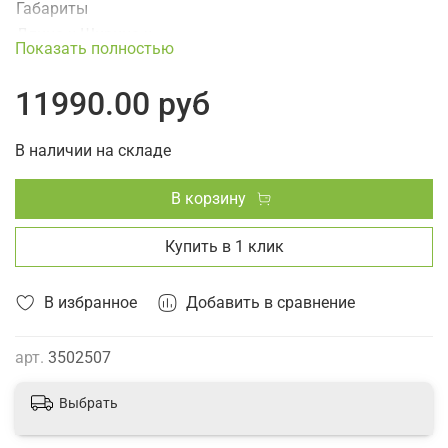
Габариты
Длина x Ширина x
28 × 10 × 20 см
Показать полностью
Высота (коробки)
Вес устройства
2 кг
11990.00 руб
Дополнительно
Страна
Соединенные Штаты Америки
В наличии на складе
происхождения
(Шарлотт), Швеция (Мальмё)
Производство
Китай (Чанчжоу)
В корзину
Гарантия
36 месяцев
Купить в 1 клик
В избранное
Добавить в сравнение
арт.
3502507
Выбрать