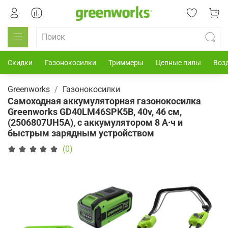
Скидки
Газонокосилки
Триммеры
Цепные пилы
Воз
Greenworks
Газонокосилки
Cамоходная аккумуляторная газонокосилка
Greenworks GD40LM46SPK5B, 40v, 46 см,
(2506807UH5A), с аккумулятором 8 А·ч и
быстрым зарядным устройством
(0)