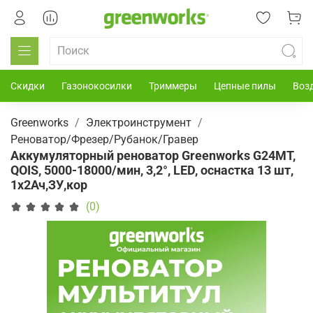
Скидки
Газонокосилки
Триммеры
Цепные пилы
Воз
Greenworks
Электроинструмент
Реноватор/Фрезер/Рубанок/Гравер
Аккумуляторный реноватор Greenworks G24MT,
QOIS, 5000-18000/мин, 3,2°, LED, оснастка 13 шт,
1x2Ач,ЗУ,кор
(0)