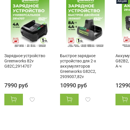
Акция
Зарядное устройство
Быстрое зарядное
Аккуму
Greenworks 82v
устройство для 2-х
G82B2, 
G82C,2914707
аккумуляторов
А·ч
Greenworks G82C2,
2939007,82v
7990 руб
10990 руб
1299