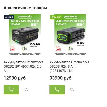
Аналогичные товары
Акция
Новинка
Аккумулятор Greenworks
Аккумулятор Greenworks
G82B2, 2914907 ,82v, 2.5
G82B8, 82v, 8 А·ч,
А·ч
(2951407), li-ion
12990 руб
33990 руб