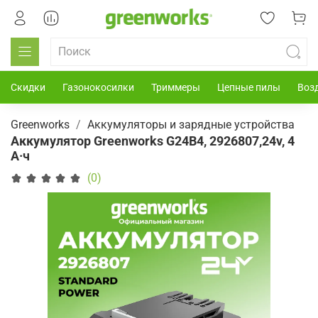
Скидки
Газонокосилки
Триммеры
Цепные пилы
Воз
Greenworks
Аккумуляторы и зарядные устройства
Аккумулятор Greenworks G24B4, 2926807,24v, 4
А·ч
(0)